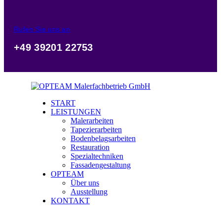
Rufen Sie uns an
+49 39201 22753
START
LEISTUNGEN
Malerarbeiten
Tapezierarbeiten
Bodenbelagsarbeiten
Restauration
Spezialtechniken
Fassadengestaltung
OPTEAM
Über uns
Ausstellung
KONTAKT