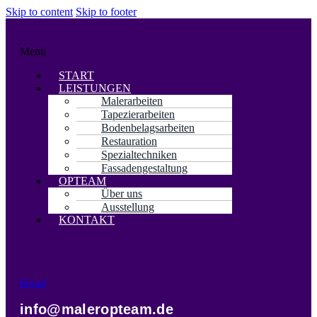
Skip to content
Skip to footer
Menü
START
LEISTUNGEN
Malerarbeiten
Tapezierarbeiten
Bodenbelagsarbeiten
Restauration
Spezialtechniken
Fassadengestaltung
OPTEAM
Über uns
Ausstellung
KONTAKT
Email
info@maleropteam.de