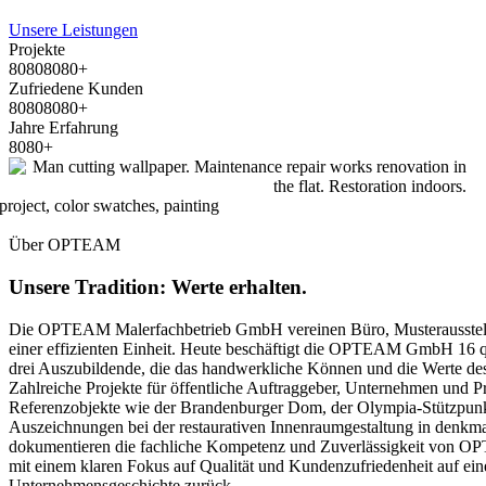
Unsere Leistungen
Projekte
8
0
8
0
8
0
8
0
+
Zufriedene Kunden
8
0
8
0
8
0
8
0
+
Jahre Erfahrung
8
0
8
0
+
Über OPTEAM
Unsere Tradition: Werte erhalten.
Die OPTEAM Malerfachbetrieb GmbH vereinen Büro, Musterausstell
einer effizienten Einheit. Heute beschäftigt die OPTEAM GmbH 16 qu
drei Auszubildende, die das handwerkliche Können und die Werte de
Zahlreiche Projekte für öffentliche Auftraggeber, Unternehmen und P
Referenzobjekte wie der Brandenburger Dom, der Olympia-Stützpun
Auszeichnungen bei der restaurativen Innenraumgestaltung in denk
dokumentieren die fachliche Kompetenz und Zuverlässigkeit von 
mit einem klaren Fokus auf Qualität und Kundenzufriedenheit auf eine
Unternehmensgeschichte zurück.