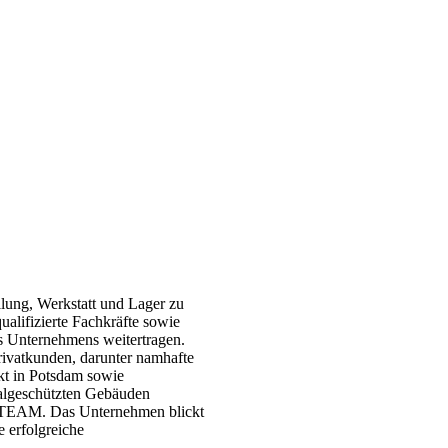
ung, Werkstatt und Lager zu
alifizierte Fachkräfte sowie
s Unternehmens weitertragen.
rivatkunden, darunter namhafte
kt in Potsdam sowie
malgeschützten Gebäuden
OPTEAM. Das Unternehmen blickt
 erfolgreiche