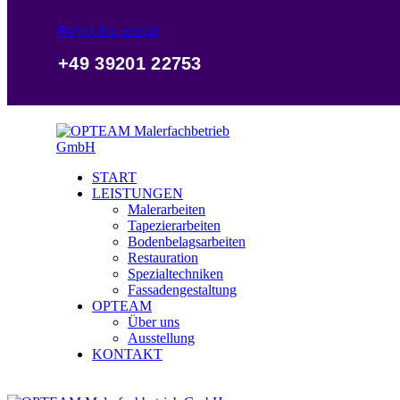
Rufen Sie uns an
+49 39201 22753
START
LEISTUNGEN
Malerarbeiten
Tapezierarbeiten
Bodenbelagsarbeiten
Restauration
Spezialtechniken
Fassadengestaltung
OPTEAM
Über uns
Ausstellung
KONTAKT