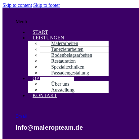
Skip to content
Skip to footer
Menü
START
LEISTUNGEN
Malerarbeiten
Tapezierarbeiten
Bodenbelagsarbeiten
Restauration
Spezialtechniken
Fassadengestaltung
OPTEAM
Über uns
Ausstellung
KONTAKT
Email
info@maleropteam.de