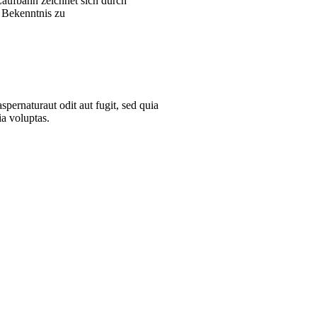
aufbahn zeichnet sich durch
 Bekenntnis zu
pernaturaut odit aut fugit, sed quia
a voluptas.