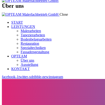
Über uns
Close
START
LEISTUNGEN
Malerarbeiten
Tapezierarbeiten
Bodenbelagsarbeiten
Restauration
Spezialtechniken
Fassadengestaltung
OPTEAM
Über uns
Ausstellung
KONTAKT
facebook-1
twitter-x
dribble-new
instagram