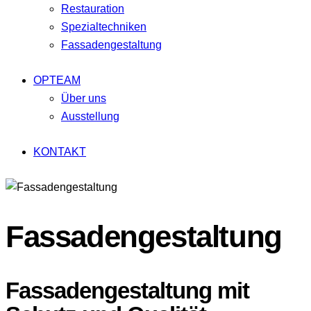
Restauration
Spezialtechniken
Fassadengestaltung
OPTEAM
Über uns
Ausstellung
KONTAKT
facebook-
twitter-
dribble-
instagram
1
x
new
Fassadengestaltung
Fassadengestaltung mit