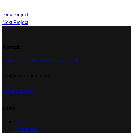
Beitragsnavigation
Prev Project
Next Project
Kontakt
Fabrikstraße 2B, 39326 Wolmirstedt
info@maleropteam.de
039201 22753
Links
Start
Leistungen