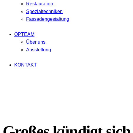
Restauration
Spezialtechniken
Fassadengestaltung
OPTEAM
Über uns
Ausstellung
KONTAKT
facebook-
twitter-
dribble-
instagram
1
x
new
Großes kündigt sich