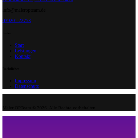
info@maleropteam.de
039201 22753
Links
Start
Leistungen
Kontakt
Rechtliches
Impressum
Datenschutz
Maler OPTeam © 2026. Alle Rechte vorbehalten.