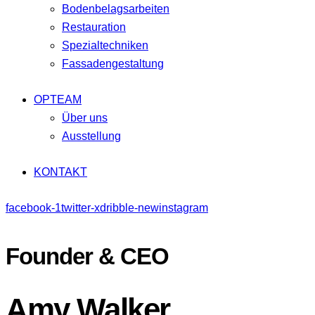
Bodenbelagsarbeiten
Restauration
Spezialtechniken
Fassadengestaltung
OPTEAM
Über uns
Ausstellung
KONTAKT
facebook-1
twitter-x
dribble-new
instagram
Founder & CEO
Amy Walker