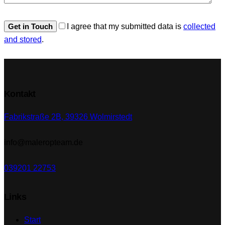
I agree that my submitted data is
collected
and stored
.
Kontakt
Fabrikstraße 2B, 39326 Wolmirstedt
info@maleropteam.de
039201 22753
Links
Start