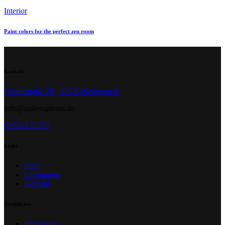
Interior
Paint colors for the perfect zen room
Kontakt
Fabrikstraße 2B, 39326 Wolmirstedt
info@maleropteam.de
039201 22753
Links
Start
Leistungen
Kontakt
Rechtliches
Impressum