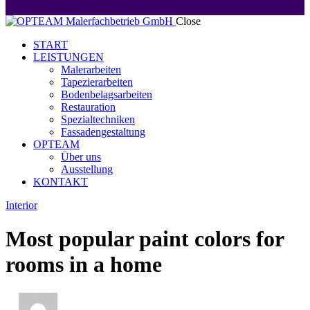
Close
START
LEISTUNGEN
Malerarbeiten
Tapezierarbeiten
Bodenbelagsarbeiten
Restauration
Spezialtechniken
Fassadengestaltung
OPTEAM
Über uns
Ausstellung
KONTAKT
facebook-
twitter-
dribble-
instagram
Interior
1
x
new
Most popular paint colors for
rooms in a home