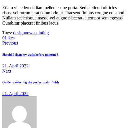
Etiam vitae leo et diam pellentesque porta. Sed eleifend ultricies
risus, vel rutrum erat commodo ut. Praesent finibus congue euismod.
Nullam scelerisque massa vel augue placerat, a tempor sem egestas.
Curabitur placerat finibus lacus.
Tags:
design
news
painting
0
Likes
Beitragsnavigation
Previous
Should I clean my walls before painting?
21. April 2022
Next
Guide to selecting the perfect paint finish
21. April 2022