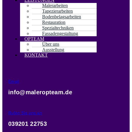
LEISTUNGEN
Malerarbeiten
Tapezierarbeiten
Bodenbelagsarbeiten
Restauration
Spezialtechniken
Fassadengestaltung
OPTEAM
Über uns
Ausstellung
KONTAKT
Email
info@maleropteam.de
Rufen Sie uns an
039201 22753