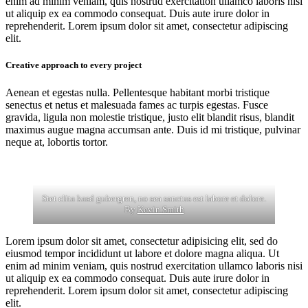
enim ad minim veniam, quis nostrud exercitation ullamco laboris nisi
ut aliquip ex ea commodo consequat. Duis aute irure dolor in
reprehenderit. Lorem ipsum dolor sit amet, consectetur adipiscing
elit.
Creative approach to every project
Aenean et egestas nulla. Pellentesque habitant morbi tristique
senectus et netus et malesuada fames ac turpis egestas. Fusce
gravida, ligula non molestie tristique, justo elit blandit risus, blandit
maximus augue magna accumsan ante. Duis id mi tristique, pulvinar
neque at, lobortis tortor.
Stet clita kasd gubergren, no sea sanctus est labore et dolore.
By
Kevin Smith
Lorem ipsum dolor sit amet, consectetur adipisicing elit, sed do
eiusmod tempor incididunt ut labore et dolore magna aliqua. Ut
enim ad minim veniam, quis nostrud exercitation ullamco laboris nisi
ut aliquip ex ea commodo consequat. Duis aute irure dolor in
reprehenderit. Lorem ipsum dolor sit amet, consectetur adipiscing
elit.