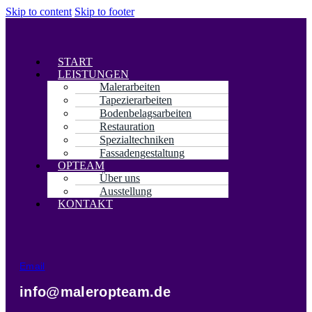
Skip to content
Skip to footer
Menü
START
LEISTUNGEN
Malerarbeiten
Tapezierarbeiten
Bodenbelagsarbeiten
Restauration
Spezialtechniken
Fassadengestaltung
OPTEAM
Über uns
Ausstellung
KONTAKT
Email
info@maleropteam.de