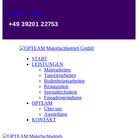
Rufen Sie uns an
+49 39201 22753
START
LEISTUNGEN
Malerarbeiten
Tapezierarbeiten
Bodenbelagsarbeiten
Restauration
Spezialtechniken
Fassadengestaltung
OPTEAM
Über uns
Ausstellung
KONTAKT