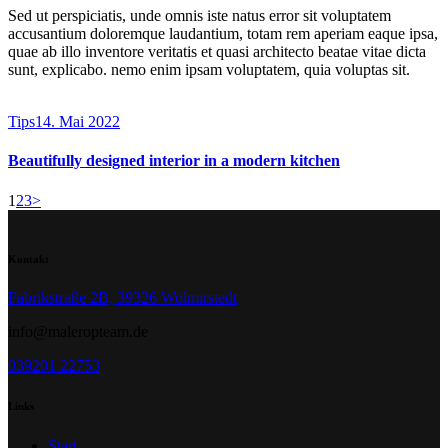
Sed ut perspiciatis, unde omnis iste natus error sit voluptatem
accusantium doloremque laudantium, totam rem aperiam eaque ipsa,
quae ab illo inventore veritatis et quasi architecto beatae vitae dicta
sunt, explicabo. nemo enim ipsam voluptatem, quia voluptas sit.
Tips
14. Mai 2022
Beautifully designed interior in a modern kitchen
Seitennummerierung
Page
Page
Page
1
2
3
>
der
Beiträge
Kontakt
Fabrikstraße 2B, 39326 Wolmirstedt
info@maleropteam.de
039201 22753
Links
Start