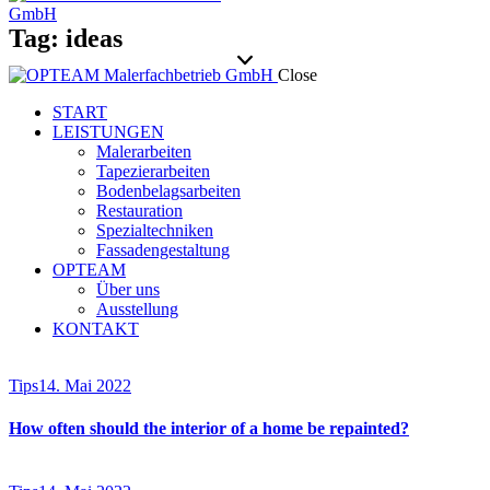
Tag: ideas
Close
START
LEISTUNGEN
Malerarbeiten
Tapezierarbeiten
Bodenbelagsarbeiten
Restauration
Spezialtechniken
Fassadengestaltung
OPTEAM
Über uns
Ausstellung
KONTAKT
facebook-
twitter-
dribble-
instagram
1
x
new
Tips
14. Mai 2022
How often should the interior of a home be repainted?