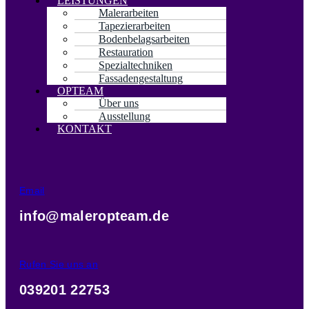
LEISTUNGEN
Malerarbeiten
Tapezierarbeiten
Bodenbelagsarbeiten
Restauration
Spezialtechniken
Fassadengestaltung
OPTEAM
Über uns
Ausstellung
KONTAKT
Email
info@maleropteam.de
Rufen Sie uns an
039201 22753