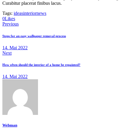
Curabitur placerat finibus lacus.
Tags:
ideas
interior
news
0
Likes
Beitragsnavigation
Previous
Steps for an easy wallpaper removal process
14. Mai 2022
Next
How often should the interior of a home be repainted?
14. Mai 2022
Webman