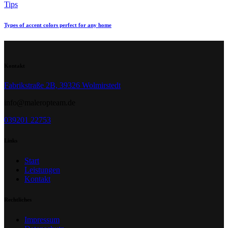
Tips
Types of accent colors perfect for any home
Kontakt
Fabrikstraße 2B, 39326 Wolmirstedt
info@maleropteam.de
039201 22753
Links
Start
Leistungen
Kontakt
Rechtliches
Impressum