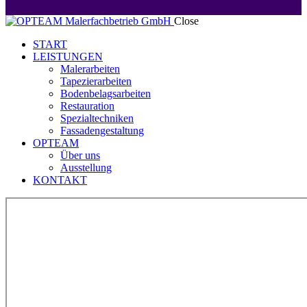
Close
START
LEISTUNGEN
Malerarbeiten
Tapezierarbeiten
Bodenbelagsarbeiten
Restauration
Spezialtechniken
Fassadengestaltung
OPTEAM
Über uns
Ausstellung
KONTAKT
facebook-
twitter-
dribble-
instagram
1
x
new