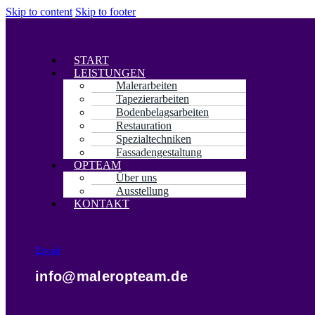
Skip to content
Skip to footer
Menü
START
LEISTUNGEN
Malerarbeiten
Tapezierarbeiten
Bodenbelagsarbeiten
Restauration
Spezialtechniken
Fassadengestaltung
OPTEAM
Über uns
Ausstellung
KONTAKT
Email
info@maleropteam.de