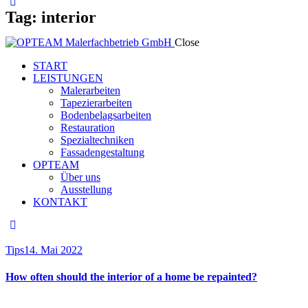
Tag: interior
Close
START
LEISTUNGEN
Malerarbeiten
Tapezierarbeiten
Bodenbelagsarbeiten
Restauration
Spezialtechniken
Fassadengestaltung
OPTEAM
Über uns
Ausstellung
KONTAKT
facebook-
twitter-
dribble-
instagram
1
x
new
Tips
14. Mai 2022
How often should the interior of a home be repainted?