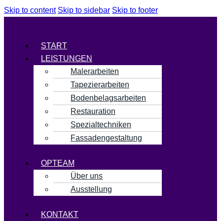
Skip to content
Skip to sidebar
Skip to footer
Menü
START
LEISTUNGEN
Malerarbeiten
Tapezierarbeiten
Bodenbelagsarbeiten
Restauration
Spezialtechniken
Fassadengestaltung
OPTEAM
Über uns
Ausstellung
KONTAKT