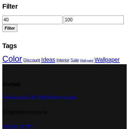
Filter
Min.
Max.
Preis
Preis
Filter
Tags
Color
Ideas
Wallpaper
Discount
Interior
Sale
Wall paint
Kontakt
Fabrikstraße 2B, 39326 Wolmirstedt
info@maleropteam.de
039201 22753