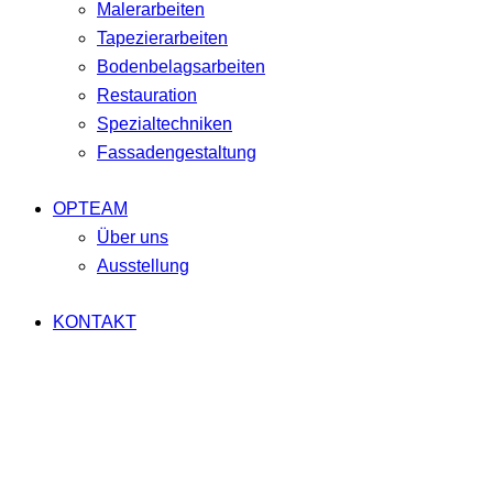
Malerarbeiten
Tapezierarbeiten
Bodenbelagsarbeiten
Restauration
Spezialtechniken
Fassadengestaltung
OPTEAM
Über uns
Ausstellung
KONTAKT
facebook-
twitter-
dribble-
instagram
1
x
new