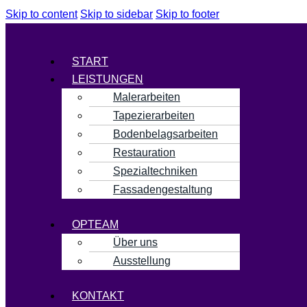
Skip to content
Skip to sidebar
Skip to footer
Menü
START
LEISTUNGEN
Malerarbeiten
Tapezierarbeiten
Bodenbelagsarbeiten
Restauration
Spezialtechniken
Fassadengestaltung
OPTEAM
Über uns
Ausstellung
KONTAKT