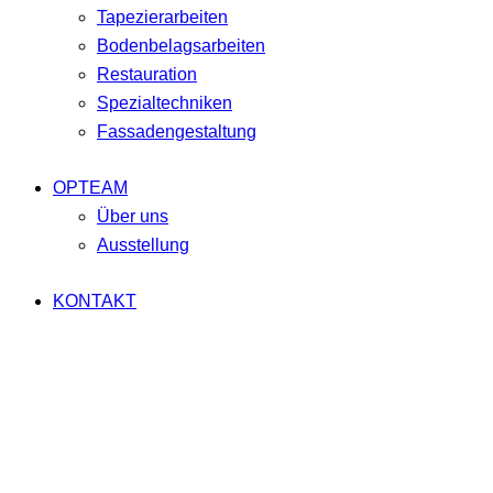
Tapezierarbeiten
Bodenbelagsarbeiten
Restauration
Spezialtechniken
Fassadengestaltung
OPTEAM
Über uns
Ausstellung
KONTAKT
facebook-
twitter-
dribble-
instagram
1
x
new