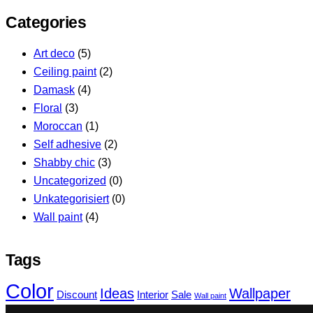
Categories
Art deco
(5)
Ceiling paint
(2)
Damask
(4)
Floral
(3)
Moroccan
(1)
Self adhesive
(2)
Shabby chic
(3)
Uncategorized
(0)
Unkategorisiert
(0)
Wall paint
(4)
Tags
Color
Ideas
Wallpaper
Discount
Interior
Sale
Wall paint