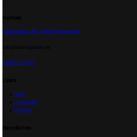
Kontakt
Fabrikstraße 2B, 39326 Wolmirstedt
info@maleropteam.de
039201 22753
Links
Start
Leistungen
Kontakt
Rechtliches